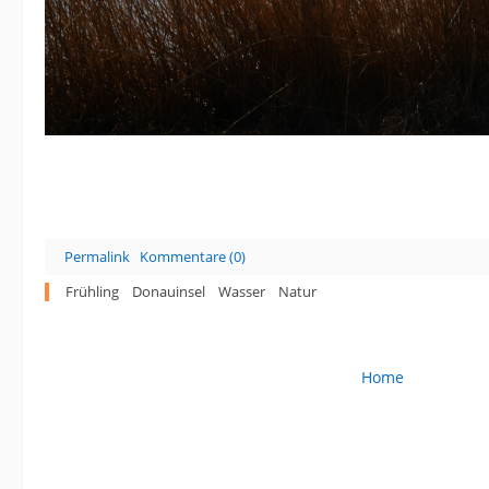
Permalink
Kommentare (0)
Frühling
Donauinsel
Wasser
Natur
Home